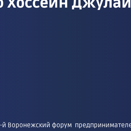
р Хоссейн Джула
10-й Воронежский форум предпринимателей