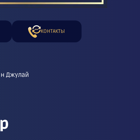
КОНТАКТЫ
йн Джулай
р