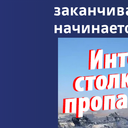
заканчива
начинаетс