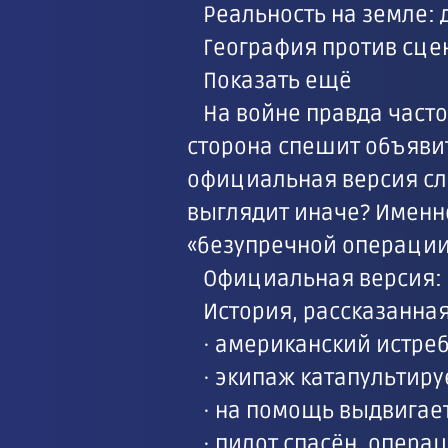
Реальность на земле: 
География против сце
Показать ещё
На войне правда част
сторона спешит объявить
официальная версия сли
выглядит иначе? Именн
«безупречной операции
Официальная версия:
История, рассказанная
· американский истреб
· экипаж катапультиру
· на помощь выдвигает
· пилот спасён, опера