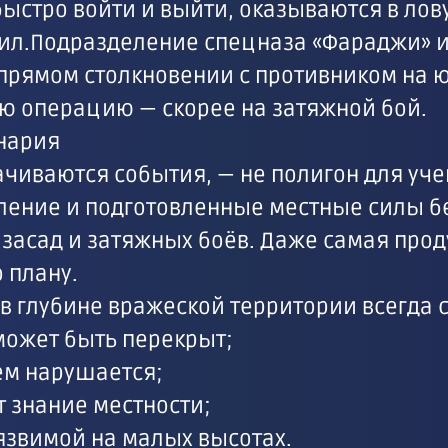
ыстро войти и выйти, оказываются в лов
 сил.Подразделение спецназа «Фараджи» 
прямом столкновении с противником на ю
ю операцию — скорее на затяжной бой.
нария
рачиваются события, — не полигон для уч
ление и подготовленные местные силы б
 засад и затяжных боёв. Даже самая про
 плану.
в глубине вражеской территории всегда 
может быть перекрыт;
ем нарушается;
т знание местности;
уязвимой на малых высотах.