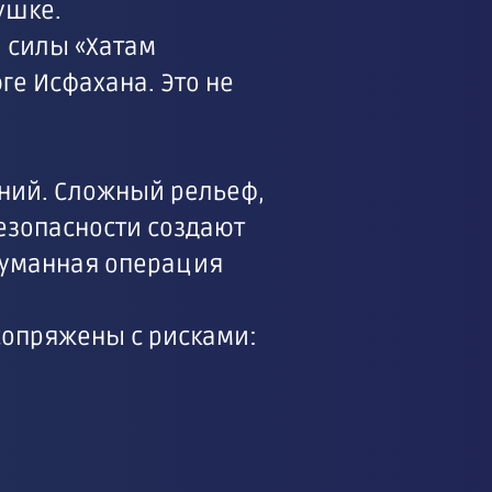
ушке.
и силы «Хатам
ге Исфахана. Это не
ений. Сложный рельеф,
езопасности создают
думанная операция
сопряжены с рисками: