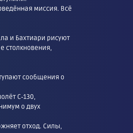
оведённая миссия. Всё
ала и Бахтиари рисуют
е столкновения,
тупают сообщения о
олёт C‑130,
нимум о двух
ожняет отход. Силы,