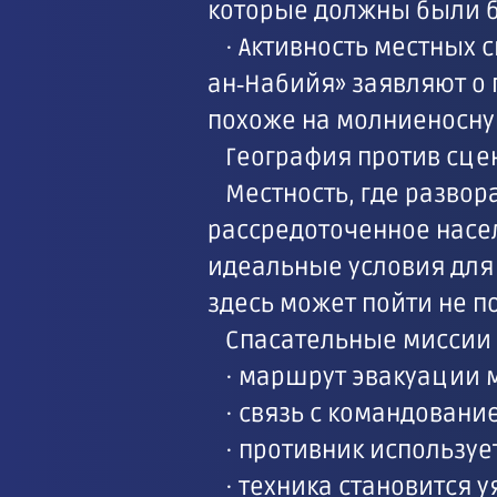
которые должны были б
· Активность местных
ан‑Набийя» заявляют о 
похоже на молниеносну
География против сце
Местность, где разво
рассредоточенное насе
идеальные условия для
здесь может пойти не по
Спасательные миссии 
· маршрут эвакуации 
· связь с командовани
· противник используе
· техника становится 