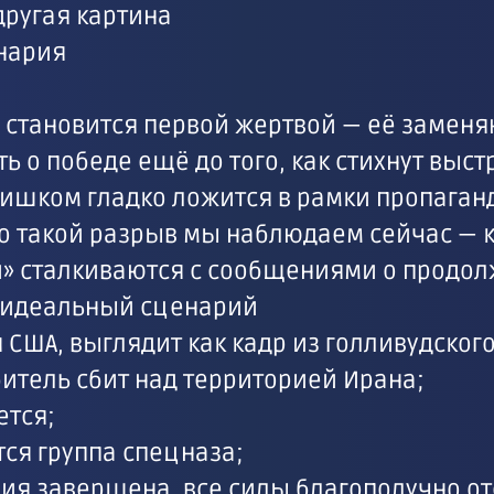
другая картина
нария
о становится первой жертвой — её замен
 о победе ещё до того, как стихнут выстр
шком гладко ложится в рамки пропаганды
о такой разрыв мы наблюдаем сейчас — к
» сталкиваются с сообщениями о продо
 идеальный сценарий
 США, выглядит как кадр из голливудског
итель сбит над территорией Ирана;
ется;
ся группа спецназа;
ция завершена, все силы благополучно от