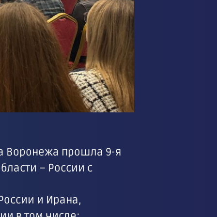
ода Воронежа прошла 9-я
ласти – России с
России и Ирана,
ии в том числе: