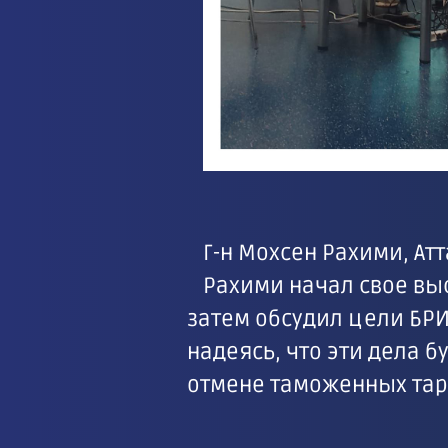
Г-н Мохсен Рахими, А
Рахими начал свое выс
затем обсудил цели БР
надеясь, что эти дела 
отмене таможенных тар