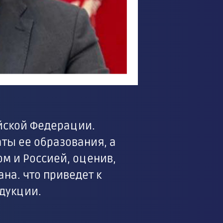
ийской Федерации.
аты ее образования, а
м и Россией, оценив,
на. что приведет к
одукции.