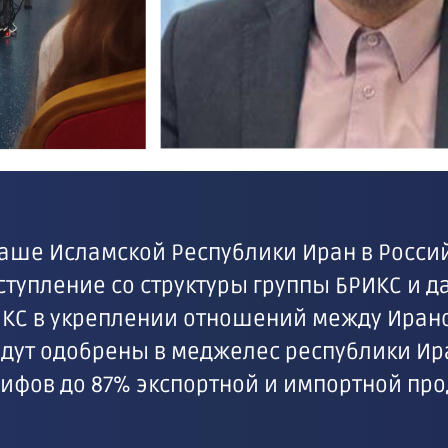
тташе Исламской Республики Иран в Росс
тупление со структуры группы БРИКС и д
ИКС в укреплении отношений между Ирано
будут одобрены в меджелес республики Ира
ифов до 87% экспортной и импортной пр