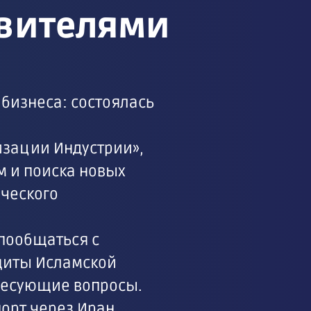
авителями
бизнеса: состоялась
изации Индустрии»,
м и поиска новых
ческого
пообщаться с
щиты Исламской
ересующие вопросы.
орт через Иран,