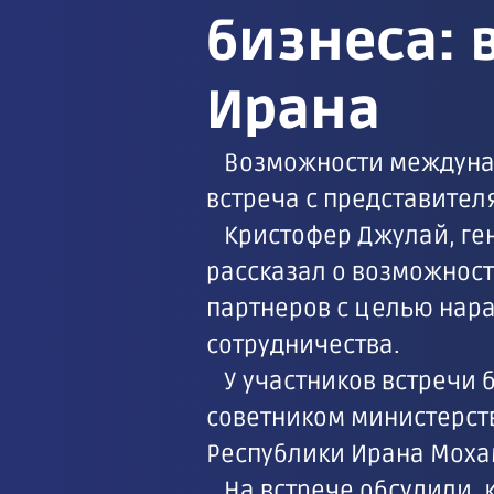
бизнеса: 
Ирана
Возможности междунар
встреча с представите
Кристофер Джулай, ге
рассказал о возможнос
партнеров с целью нар
сотрудничества.
У участников встречи
советником министерст
Республики Ирана Моха
На встрече обсудили, 