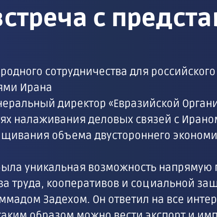
встреча с предст
одного сотрудничества для российского 
лями Ирана
неральный директор «Евразийской Орган
тях налаживания деловых связей с Ирано
ащивания объема двустороннего экономи
 была уникальная возможность напрямую 
ва труда, кооперативов и социальной за
ммадом Задехом. Он ответил на все инт
каким образом можно вести экспорт и имп